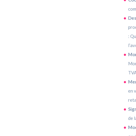
com
Des
prod
:
Qu
l’av
Mon
Mon
TVA
Men
en 
reta
Sig
de l
Mod