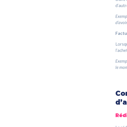
d’autr
Exempl
d’avoi
Factu
Lorsqu
l’ache
Exempl
le mon
Co
d’a
Rédi