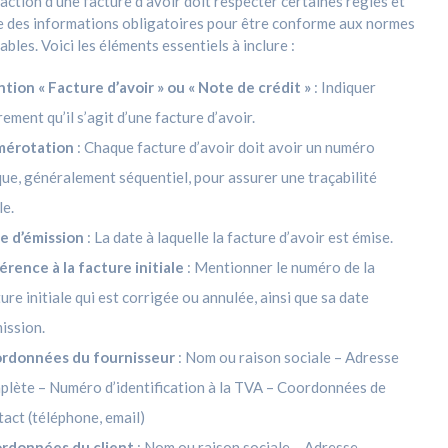
action d’une facture d’avoir doit respecter certaines règles et
e des informations obligatoires pour être conforme aux normes
bles. Voici les éléments essentiels à inclure :
tion « Facture d’avoir » ou « Note de crédit »
: Indiquer
rement qu’il s’agit d’une facture d’avoir.
érotation
: Chaque facture d’avoir doit avoir un numéro
que, généralement séquentiel, pour assurer une traçabilité
le.
e d’émission
: La date à laquelle la facture d’avoir est émise.
érence à la facture initiale
: Mentionner le numéro de la
ure initiale qui est corrigée ou annulée, ainsi que sa date
ission.
rdonnées du fournisseur
:
Nom ou raison sociale –
Adresse
plète –
Numéro d’identification à la TVA –
Coordonnées de
tact (téléphone, email)
rdonnées du client
:
Nom ou raison sociale –
Adresse