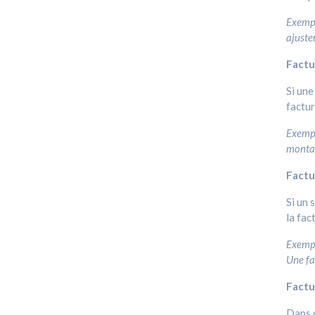
Exempl
ajuste
Factu
Si une
factur
Exempl
montan
Factu
Si un 
la fac
Exempl
Une fa
Factu
Dans c