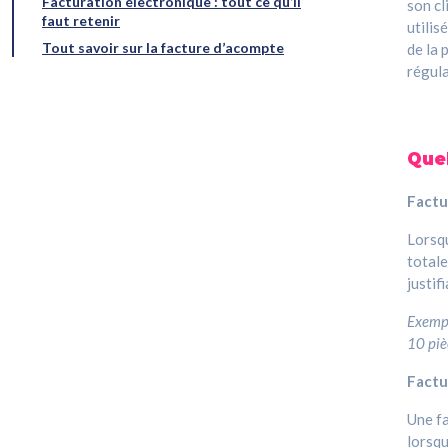
Facturation électronique : tout ce qu’il
son cl
faut retenir
utilis
Tout savoir sur la facture d’acompte
de la 
régula
Quel
Factu
Lorsqu
totale
justifi
Exempl
10 piè
Factu
Une fa
lorsqu