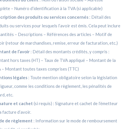
plète –
Numéro d’identification à la TVA (si applicable)
cription des produits ou services concernés
: Détail des
uits ou services pour lesquels l’avoir est émis. Cela peut inclure
antités –
Descriptions –
Références des articles –
Motif de
oir (retour de marchandises, remise, erreur de facturation, etc.)
tant de l’avoir
: Détail des montants crédités, y compris :
tant hors taxes (HT) –
Taux de TVA appliqué –
Montant de la
 –
Montant toutes taxes comprises (TTC)
tions légales
: Toute mention obligatoire selon la législation
vigueur, comme les conditions de règlement, les pénalités de
rd, etc.
nature et cachet
(si requis) : Signature et cachet de l’émetteur
a facture d’avoir.
e de règlement
: Information sur le mode de remboursement