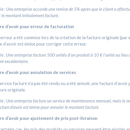
e : Une entreprise accorde une remise de 5% après que le client a effect
r le montant initialement facturé.
re d’avoir pour erreur de facturation
 erreur a été commise lors de la création de la facture originale (par 
e d’avoir est émise pour corriger cette erreur.
e : Une entreprise facture 500 unités d’un produit à 10 € l’unité au lieu d
t excédentaire.
re d’avoir pour annulation de services
service facturé n’a pas été rendu ou a été annulé, une facture d’avoi
ture originale.
e : Une entreprise facture un service de maintenance mensuel, mais le ser
cture d’avoir est émise pour annuler le montant facturé.
re d’avoir pour ajustement de prix post-livraison
ertains cas, les prix des produits ou services peuvent être ajustés a