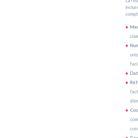
La réd
inclur
compta
Men
clai
Num
uni
faci
Dat
Réf
fact
d’ém
Coo
com
con
Coo