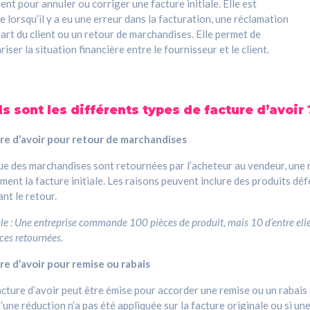
ient pour annuler ou corriger une facture initiale. Elle est
ée lorsqu’il y a eu une erreur dans la facturation, une réclamation
part du client ou un retour de marchandises. Elle permet de
riser la situation financière entre le fournisseur et le client.
s sont les différents types de facture d’avoir 
re d’avoir pour retour de marchandises
e des marchandises sont retournées par l’acheteur au vendeur, une n
ment la facture initiale. Les raisons peuvent inclure des produits d
ant le retour.
e : Une entreprise commande 100 pièces de produit, mais 10 d’entre elles
ces retournées.
re d’avoir pour remise ou rabais
cture d’avoir peut être émise pour accorder une remise ou un rabais a
’une réduction n’a pas été appliquée sur la facture originale ou si u