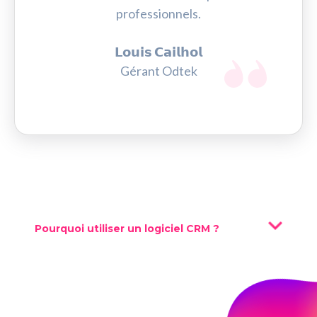
professionnels.
𝗟𝗼𝘂𝗶𝘀 𝗖𝗮𝗶𝗹𝗵𝗼𝗹
Gérant Odtek
Pourquoi utiliser un logiciel CRM ?