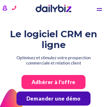
CRM
Comptabilité
Gestion commerciale
Gestion de projets
Le logiciel CRM en
TARIFS
ligne
ACTUALITÉS
Optimisez et stimulez votre prospection
commerciale et relation client
QUI SOMMES-NOUS ?
Adhérer à l’offre
SE CONNECTER
Demander une démo
CONTACTEZ-NOUS