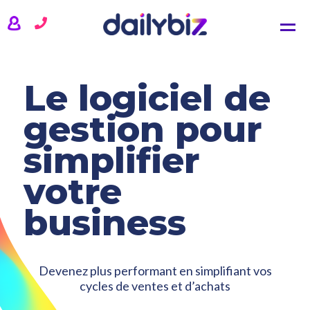
CRM
Comptabilité
Gestion commerciale
Gestion de projets
Le logiciel de
TARIFS
gestion pour
ACTUALITÉS
simplifier
votre
QUI SOMMES-NOUS ?
business
SE CONNECTER
Devenez plus performant en simplifiant vos
CONTACTEZ-NOUS
cycles de ventes et d’achats