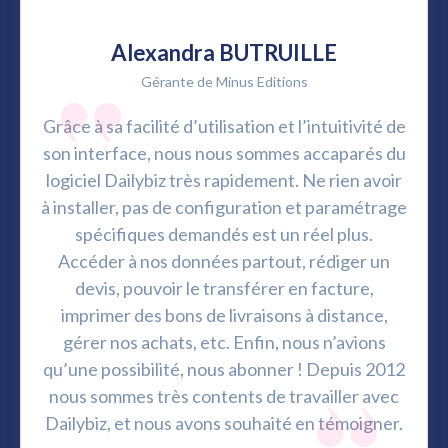
Alexandra BUTRUILLE
Gérante de Minus Editions
Grâce à sa facilité d’utilisation et l’intuitivité de
Je
son interface, nous nous sommes accaparés du
d
logiciel Dailybiz très rapidement. Ne rien avoir
prod
à installer, pas de configuration et paramétrage
et s
spécifiques demandés est un réel plus.
uniq
Accéder à nos données partout, rédiger un
di
devis, pouvoir le transférer en facture,
imprimer des bons de livraisons à distance,
gérer nos achats, etc. Enfin, nous n’avions
qu’une possibilité, nous abonner ! Depuis 2012
nous sommes très contents de travailler avec
Dailybiz, et nous avons souhaité en témoigner.