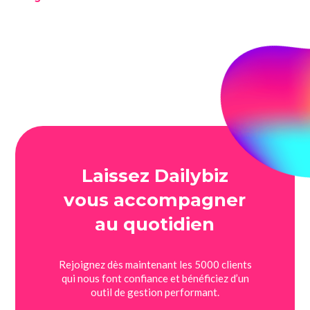
Laissez Dailybiz
vous accompagner
au quotidien
Rejoignez dès maintenant les 5000 clients
qui nous font confiance et bénéficiez d’un
outil de gestion performant.