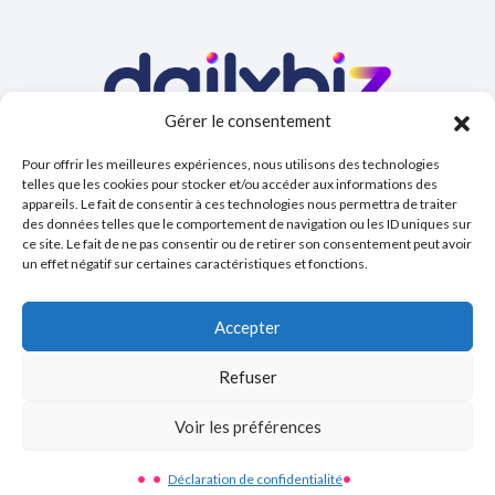
Gérer le consentement
Votre plateforme de gestion pour
Pour offrir les meilleures expériences, nous utilisons des technologies
l’entreprise de la prospection à la
telles que les cookies pour stocker et/ou accéder aux informations des
comptabilité.
appareils. Le fait de consentir à ces technologies nous permettra de traiter
des données telles que le comportement de navigation ou les ID uniques sur
ce site. Le fait de ne pas consentir ou de retirer son consentement peut avoir
un effet négatif sur certaines caractéristiques et fonctions.
©COPYRIGHT
DAILYBIZ
MENTIONS LÉGALES
Accepter
CGVU
CONFIDENTIALITÉ
Refuser
UNE RÉALISATION
AGENCE IDCOMWEB
Voir les préférences
Déclaration de confidentialité