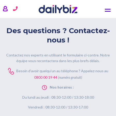
NOS SOLUTIONS
CRM
Des questions ? Contactez-
Comptabilité
nous !
Gestion commerciale
Gestion de projets
Contactez nos experts en utilisant le formulaire ci-contre. Notre
équipe vous recontactera dans les plus brefs délais.
TARIFS
Besoin d’avoir quelqu’un au téléphone ? Appelez-nous au
ACTUALITÉS
0800 00 19 44
(numéro gratuit)
QUI SOMMES-NOUS ?
Nos horaires :
Du lundi au jeudi : 08:30-12:00 / 13:30-18:00
SE CONNECTER
Vendredi : 08:30-12:00 / 13:30-17:00