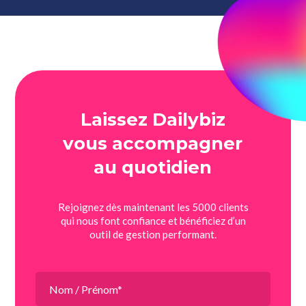
Laissez Dailybiz
vous accompagner
au quotidien
Rejoignez dès maintenant les 5000 clients
qui nous font confiance et bénéficiez d’un
outil de gestion performant.