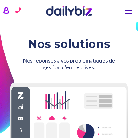
NOS SOLUTIONS
CRM
Comptabilité
Gestion commerciale
Nos solutions
Gestion de projets
TARIFS
Nos réponses à vos problématiques de
gestion d’entreprises.
ACTUALITÉS
QUI SOMMES-NOUS ?
SE CONNECTER
CONTACTEZ-NOUS