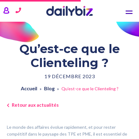
NOS SOLUTIONS
CRM
Comptabilité
Gestion commerciale
Qu’est-ce que le
Gestion de projets
Clienteling ?
TARIFS
19 DÉCEMBRE 2023
ACTUALITÉS
Accueil
Blog
»
»
Qu’est-ce que le Clienteling ?
QUI SOMMES-NOUS ?
Retour aux actualités
SE CONNECTER
Le monde des affaires évolue rapidement, et pour rester
compétitif dans le paysage des TPE et PME, il est essentiel de