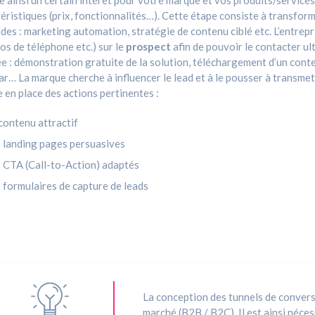
 ainsi un certain intérêt pour votre marque et vos produits/services
éristiques (prix, fonctionnalités…). Cette étape consiste à transformer
es : marketing automation, stratégie de contenu ciblé etc. L’entrepr
s de téléphone etc.) sur le
prospect
afin de pouvoir le contacter ul
e : démonstration gratuite de la solution, téléchargement d’un conten
r… La marque cherche à influencer le lead et à le pousser à transmet
 en place des actions pertinentes :
contenu attractif
 landing pages persuasives
 CTA (Call-to-Action) adaptés
 formulaires de capture de leads
La conception des tunnels de conversi
marché (B2B / B2C). Il est ainsi néce