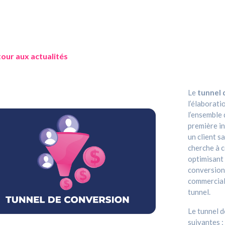
our aux actualités
Le
tunnel 
l’élaborati
l’ensemble
première in
un client s
cherche à c
optimisant
conversion
commerciale
tunnel.
Le tunnel d
suivantes :