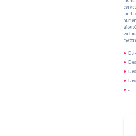
montre
caract
méthod
numéro
ajouté
webina
mettre
Du 
Des
Des
Des
…