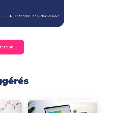
tration
ggérés