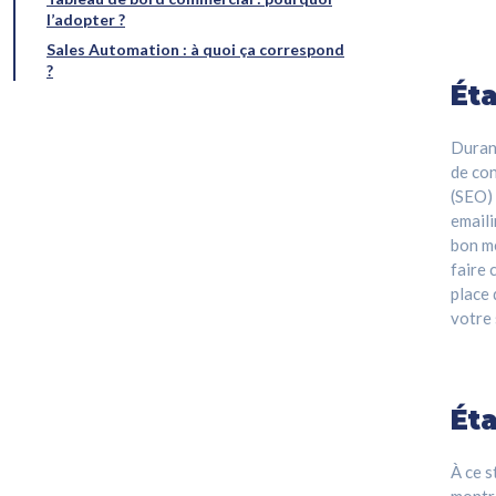
l’adopter ?
Sales Automation : à quoi ça correspond
?
Ét
Durant
de con
(SEO) 
emaili
bon me
faire 
place
votre 
Éta
À ce s