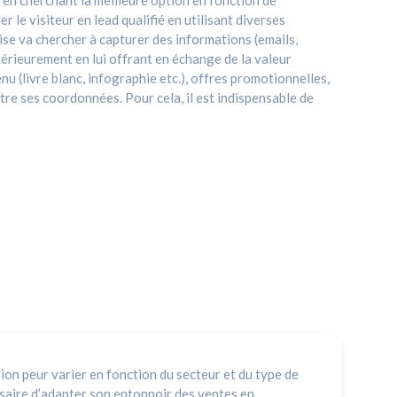
 en cherchant la meilleure option en fonction de
 le visiteur en lead qualifié en utilisant diverses
ise va chercher à capturer des informations (emails,
térieurement en lui offrant en échange de la valeur
u (livre blanc, infographie etc.), offres promotionnelles,
tre ses coordonnées. Pour cela, il est indispensable de
on peur varier en fonction du secteur et du type de
ssaire d’adapter son entonnoir des ventes en