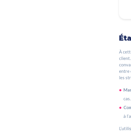
Ét
À cett
client
convai
entre 
les st
Mar
cas
Co
à l’
L’util