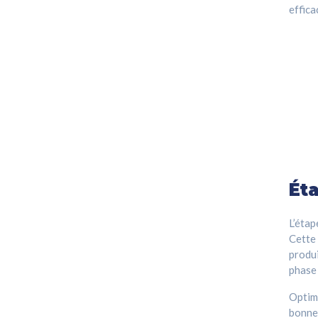
effica
Éta
L’étap
Cette 
produi
phase
Optimi
bonne 