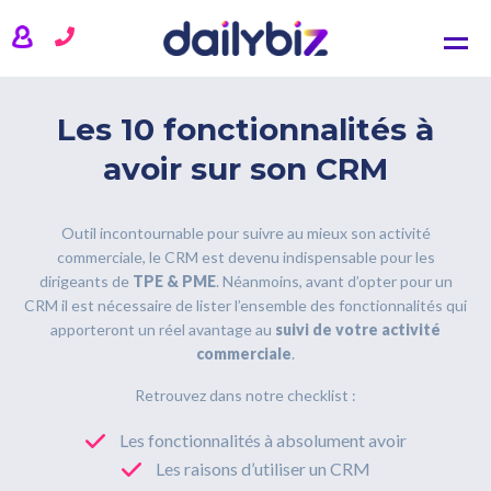
NOS SOLUTIONS
CRM
Comptabilité
Les 10 fonctionnalités à
Gestion commerciale
avoir sur son CRM
Gestion de projets
Outil incontournable pour suivre au mieux son activité
TARIFS
commerciale, le CRM est devenu indispensable pour les
dirigeants de
TPE & PME
. Néanmoins, avant d’opter pour un
ACTUALITÉS
CRM il est nécessaire de lister l’ensemble des fonctionnalités qui
apporteront un réel avantage au
suivi de votre activité
QUI SOMMES-NOUS ?
commerciale
.
Retrouvez dans notre checklist :
SE CONNECTER
Les fonctionnalités à absolument avoir
Les raisons d’utiliser un CRM