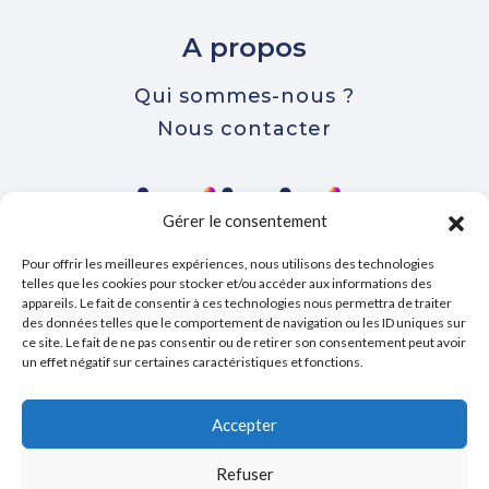
A propos
Qui sommes-nous ?
Nous contacter
Gérer le consentement
Pour offrir les meilleures expériences, nous utilisons des technologies
Votre plateforme de gestion pour
telles que les cookies pour stocker et/ou accéder aux informations des
appareils. Le fait de consentir à ces technologies nous permettra de traiter
l’entreprise de la prospection à la
des données telles que le comportement de navigation ou les ID uniques sur
comptabilité.
ce site. Le fait de ne pas consentir ou de retirer son consentement peut avoir
un effet négatif sur certaines caractéristiques et fonctions.
Accepter
©COPYRIGHT
DAILYBIZ
MENTIONS LÉGALES
Refuser
CGVU