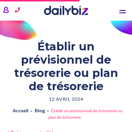
NOS SOLUTIONS
CRM
Comptabilité
Gestion commerciale
Établir un
Gestion de projets
prévisionnel de
TARIFS
trésorerie ou plan
ACTUALITÉS
de trésorerie
QUI SOMMES-NOUS ?
12 AVRIL 2024
SE CONNECTER
Accueil
Blog
»
»
Établir un prévisionnel de trésorerie ou
plan de trésorerie