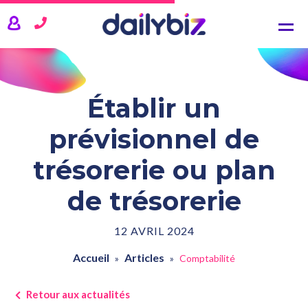
NOS SOLUTIONS
CRM
Comptabilité
Gestion commerciale
Établir un
Gestion de projets
prévisionnel de
TARIFS
trésorerie ou plan
ACTUALITÉS
de trésorerie
QUI SOMMES-NOUS ?
12 AVRIL 2024
SE CONNECTER
Accueil
Articles
»
»
Comptabilité
Retour aux actualités