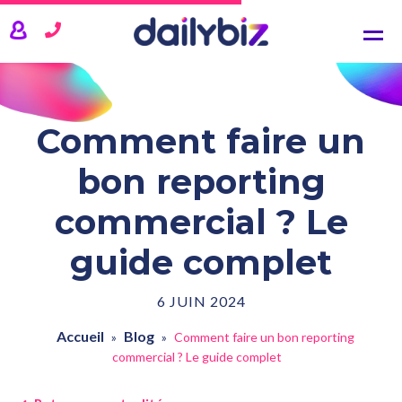
CRM
Comptabilité
Gestion commerciale
Gestion de projets
Comment faire un
TARIFS
bon reporting
ACTUALITÉS
commercial ? Le
guide complet
QUI SOMMES-NOUS ?
6 JUIN 2024
SE CONNECTER
Accueil
Blog
»
»
Comment faire un bon reporting
commercial ? Le guide complet
CONTACTEZ-NOUS